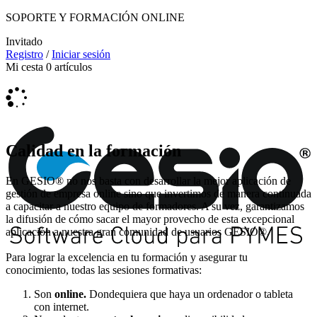
SOPORTE Y FORMACIÓN ONLINE
Invitado
Registro
/
Iniciar sesión
Mi cesta
0
artículos
Calidad en la formación
En GESIO® no nos basta con desarrollar la mejor aplicación de
gestión de empresa online sino que invertimos de manera continuada
a capacitar a nuestro equipo de formadores. A su vez, garantizamos
la difusión de cómo sacar el mayor provecho de esta excepcional
aplicación a nuestra gran comunidad de usuarios GESIO®.
Para lograr la excelencia en tu formación y asegurar tu
conocimiento, todas las sesiones formativas:
Son
online.
Dondequiera que haya un ordenador o tableta
con internet.